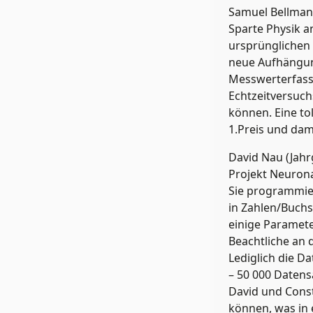
Samuel Bellman
Sparte Physik a
ursprünglichen P
neue Aufhängun
Messwerterfass
Echtzeitversuch
können. Eine to
1.Preis und da
David Nau (Jahr
Projekt Neurona
Sie programmie
in Zahlen/Buch
einige Paramete
Beachtliche an d
Lediglich die D
– 50 000 Datens
David und Const
können, was in