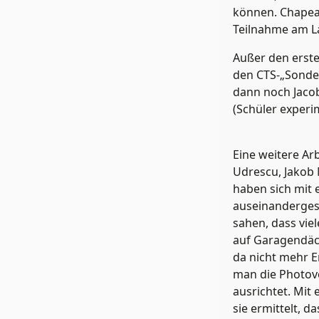
können. Chapeau
Teilnahme am L
Außer den erste
den CTS-„Sonder
dann noch Jacob
(Schüler experim
Eine weitere Ar
Udrescu, Jakob 
haben sich mit
auseinandergese
sahen, dass vie
auf Garagendäch
da nicht mehr 
man die Photov
ausrichtet. Mi
sie ermittelt, 