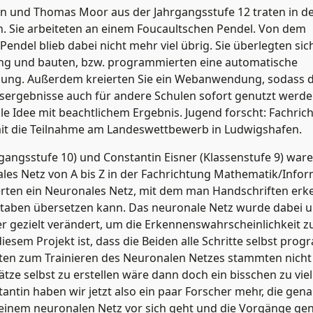
n und Thomas Moor aus der Jahrgangsstufe 12 traten in d
n. Sie arbeiteten an einem Foucaultschen Pendel. Von dem
endel blieb dabei nicht mehr viel übrig. Sie überlegten sic
g und bauten, bzw. programmierten eine automatische
ung. Außerdem kreierten Sie ein Webanwendung, sodass d
sergebnisse auch für andere Schulen sofort genutzt werd
lle Idee mit beachtlichem Ergebnis. Jugend forscht: Fachric
mit die Teilnahme am Landeswettbewerb in Ludwigshafen.
gangsstufe 10) und Constantin Eisner (Klassenstufe 9) war
les Netz von A bis Z in der Fachrichtung Mathematik/Infor
rten ein Neuronales Netz, mit dem man Handschriften er
staben übersetzen kann. Das neuronale Netz wurde dabei 
r gezielt verändert, um die Erkennenswahrscheinlichkeit z
iesem Projekt ist, dass die Beiden alle Schritte selbst pro
aten zum Trainieren des Neuronalen Netzes stammten nicht
ätze selbst zu erstellen wäre dann doch ein bisschen zu vie
antin haben wir jetzt also ein paar Forscher mehr, die gen
 einem neuronalen Netz vor sich geht und die Vorgänge g