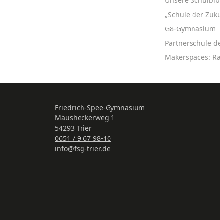
Unsere Schulbib
„Schule der Zuku
G8-Gymnasium
Partnerschule d
Makerspaces: R
Friedrich-Spee-Gymnasium
Mäusheckerweg 1
54293 Trier
0651 / 9 67 98-10
info@fsg-trier.de