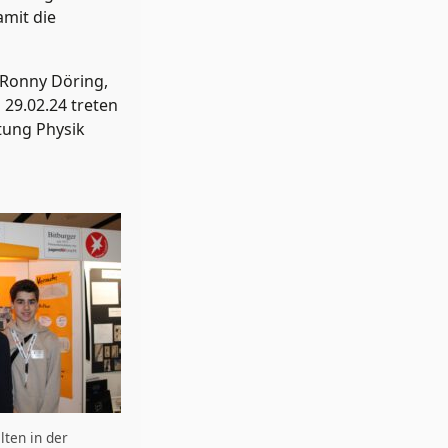
amit die
 Ronny Döring,
29.02.24 treten
tung Physik
lten in der