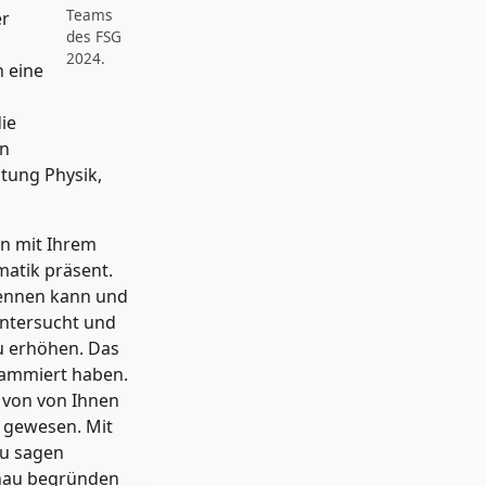
Teams
er
des FSG
2024.
h eine
ie
en
htung Physik,
en mit Ihrem
matik präsent.
kennen kann und
untersucht und
u erhöhen. Das
grammiert haben.
 von von Ihnen
l gewesen. Mit
au sagen
enau begründen