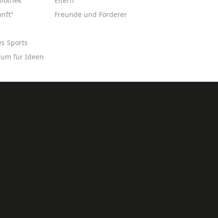
liothek
Eltern
nft“
Freunde und Förderer
es Sports
aum für Ideen