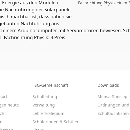
r Energie aus den Modulen
Fachrichtung Physik einen 3
ne Nachführung der Solarpanele
isch machbar ist, dass haben sie
stgebauten Nachführung aus
d einem Arduinocomputer mit Servomotoren bewiesen. Sch
: Fachrichtung Physik: 3.Preis
FSG-Gemeinschaft
Downloads
sort
Schulleitung
Mensa-Speisepl
gen heute
Verwaltung
Ordnungen und 
cht
Lehrerkollegium
Schulbuchlisten
en
Schülerinnen & Schüler