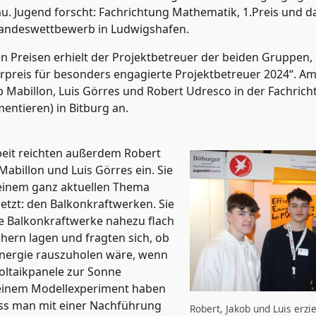
. Jugend forscht: Fachrichtung Mathematik, 1.Preis und d
andeswettbewerb in Ludwigshafen.
n Preisen erhielt der Projektbetreuer der beiden Gruppen,
preis für besonders engagierte Projektbetreuer 2024“. Am 
 Mabillon, Luis Görres und Robert Udresco in der Fachrich
entieren) in Bitburg an.
beit reichten außerdem Robert
Mabillon und Luis Görres ein. Sie
 einem ganz aktuellen Thema
tzt: den Balkonkraftwerken. Sie
le Balkonkraftwerke nahezu flach
ern lagen und fragten sich, ob
Energie rauszuholen wäre, wenn
oltaikpanele zur Sonne
t einem Modellexperiment haben
dass man mit einer Nachführung
Robert, Jakob und Luis erzie