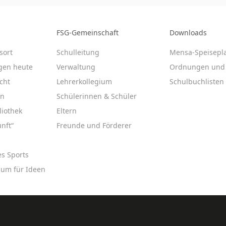
FSG-Gemeinschaft
Downloads
sort
Schulleitung
Mensa-Speisepl
gen heute
Verwaltung
Ordnungen und 
cht
Lehrerkollegium
Schulbuchlisten
en
Schülerinnen & Schüler
liothek
Eltern
nft“
Freunde und Förderer
es Sports
aum für Ideen