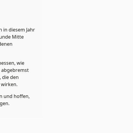
 in diesem Jahr
tunde Mitte
edenen
messen, wie
en abgebremst
, die den
 wirken.
n und hoffen,
egen.