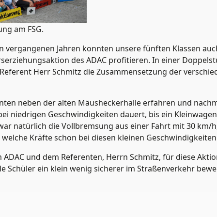
ung am FSG.
n vergangenen Jahren konnten unsere fünften Klassen auch
serziehungsaktion des ADAC profitieren. In einer Doppels
er Referent Herr Schmitz die Zusammensetzung der verschi
nnten neben der alten Mäusheckerhalle erfahren und nach
 bei niedrigen Geschwindigkeiten dauert, bis ein Kleinwag
war natürlich die Vollbremsung aus einer Fahrt mit 30 km/h
, welche Kräfte schon bei diesen kleinen Geschwindigkeiten
ADAC und dem Referenten, Herrn Schmitz, für diese Aktio
lle Schüler ein klein wenig sicherer im Straßenverkehr bew