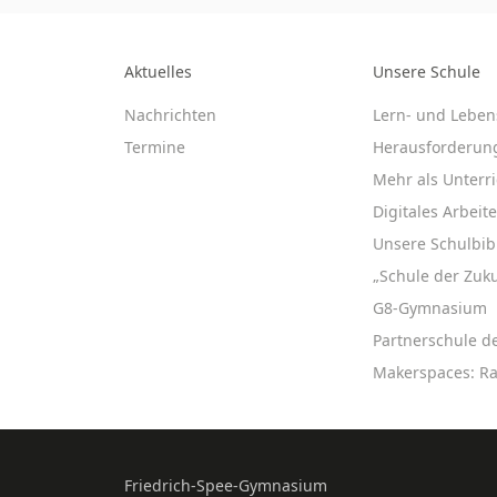
Aktuelles
Unsere Schule
Nachrichten
Lern- und Leben
Termine
Herausforderun
Mehr als Unterri
Digitales Arbeit
Unsere Schulbib
„Schule der Zuku
G8-Gymnasium
Partnerschule d
Makerspaces: R
Friedrich-Spee-Gymnasium