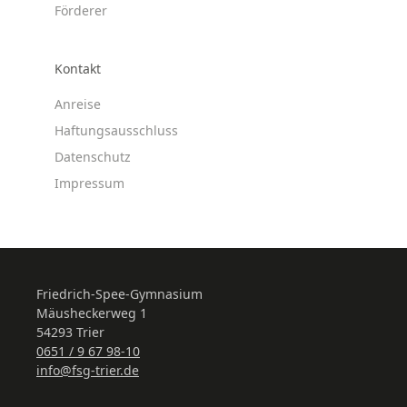
Förderer
Kontakt
Anreise
Haftungsausschluss
Datenschutz
Impressum
Friedrich-Spee-Gymnasium
Mäusheckerweg 1
54293 Trier
0651 / 9 67 98-10
info@fsg-trier.de