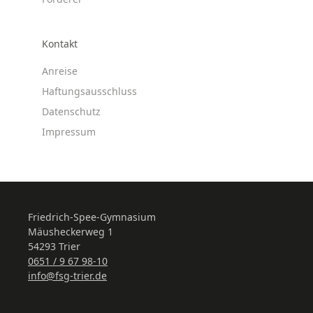
Kontakt
Anreise
Haftungsausschluss
Datenschutz
Impressum
Friedrich-Spee-Gymnasium
Mäusheckerweg 1
54293 Trier
0651 / 9 67 98-10
info@fsg-trier.de