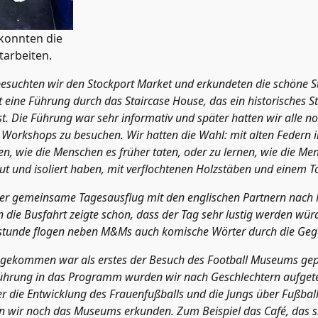
konnten die
tarbeiten.
suchten wir den Stockport Market und erkundeten die schöne S
 eine Führung durch das Staircase House, das ein historisches 
st. Die Führung war sehr informativ und später hatten wir alle no
 Workshops zu besuchen. Wir hatten die Wahl: mit alten Federn i
ben, wie die Menschen es früher taten, oder zu lernen, wie die M
ut und isoliert haben, mit verflochtenen Holzstäben und einem 
er gemeinsame Tagesausflug mit den englischen Partnern nach
n die Busfahrt zeigte schon, dass der Tag sehr lustig werden wü
elstunde flogen neben M&Ms auch komische Wörter durch die Geg
gekommen war als erstes der Besuch des Football Museums gep
führung in das Programm wurden wir nach Geschlechtern aufgete
r die Entwicklung des Frauenfußballs und die Jungs über Fußball
en wir noch das Museums erkunden. Zum Beispiel das Café, das si