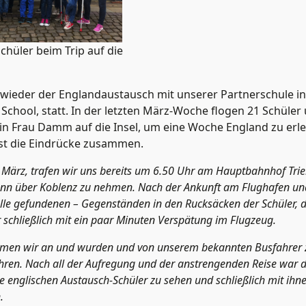
chüler beim Trip auf die
wieder der Englandaustausch mit unserer Partnerschule in
School, statt. In der letzten März-Woche flogen 21 Schüler
rin Frau Damm auf die Insel, um eine Woche England zu erle
sst die Eindrücke zusammen.
 März, trafen wir uns bereits um 6.50 Uhr am Hauptbahnhof Trie
nn über Koblenz zu nehmen. Nach der Ankunft am Flughafen und 
lle gefundenen – Gegenständen in den Rucksäcken der Schüler, di
r schließlich mit ein paar Minuten Verspätung im Flugzeug.
men wir an und wurden und von unserem bekannten Busfahrer 
hren. Nach all der Aufregung und der anstrengenden Reise war
ie englischen Austausch-Schüler zu sehen und schließlich mit ihne
.