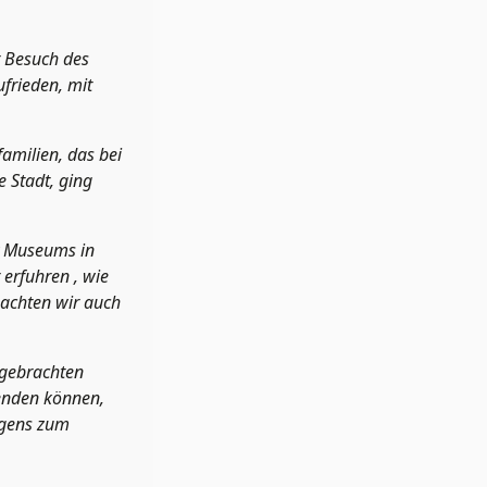
r Besuch des
ufrieden, mit
amilien, das bei
e Stadt, ging
ry Museums in
erfuhren , wie
machten wir auch
tgebrachten
 enden können,
rgens zum