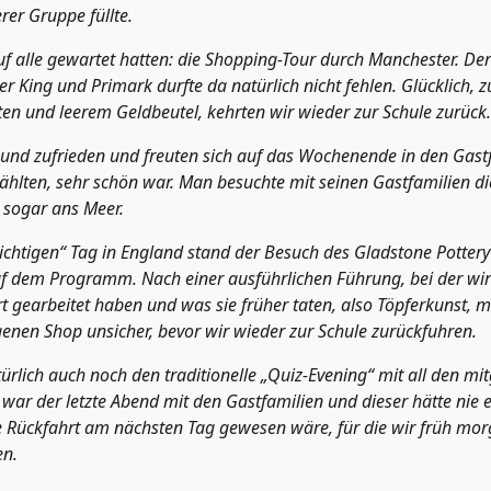
er Gruppe füllte.
 alle gewartet hatten: die Shopping-Tour durch Manchester. De
 King und Primark durfte da natürlich nicht fehlen. Glücklich, z
ten und leerem Geldbeutel, kehrten wir wieder zur Schule zurück.
und zufrieden und freuten sich auf das Wochenende in den Gastf
rzählten, sehr schön war. Man besuchte mit seinen Gastfamilien di
sogar ans Meer.
richtigen“ Tag in England stand der Besuch des Gladstone Potte
uf dem Programm. Nach einer ausführlichen Führung, bei der wir 
t gearbeitet haben und was sie früher taten, also Töpferkunst, 
enen Shop unsicher, bevor wir wieder zur Schule zurückfuhren.
ürlich auch noch den traditionelle „Quiz-Evening“ mit all den mi
war der letzte Abend mit den Gastfamilien und dieser hätte nie
e Rückfahrt am nächsten Tag gewesen wäre, für die wir früh mo
en.