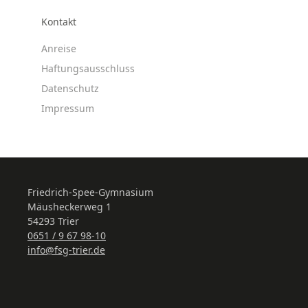
Kontakt
Anreise
Haftungsausschluss
Datenschutz
Impressum
Friedrich-Spee-Gymnasium
Mäusheckerweg 1
54293 Trier
0651 / 9 67 98-10
info@fsg-trier.de