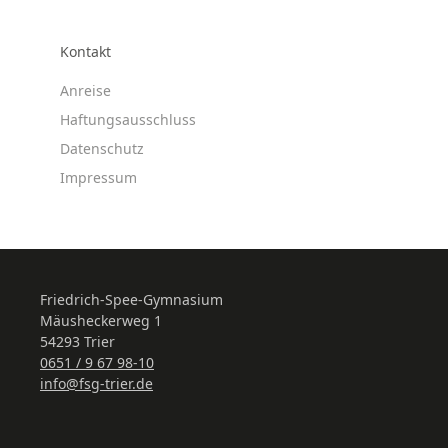
Kontakt
Anreise
Haftungsausschluss
Datenschutz
Impressum
Friedrich-Spee-Gymnasium
Mäusheckerweg 1
54293 Trier
0651 / 9 67 98-10
info@fsg-trier.de