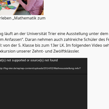
erleben „Mathematik zum
g läuft an der Universität Trier eine Ausstellung unter de
 Anfassen“. Daran nehmen auch zahlreiche Schüler des Fr
: von der 5. Klasse bis zum 13er LK. Im folgenden Video se
xkursion unserer Zehnt- und Zwölftklässler.
t(s) not supported or source(s) not found
ttp://fsg-trier.de/wp/wp-content/uploads/2014/02/Matheausstellung.m4v?