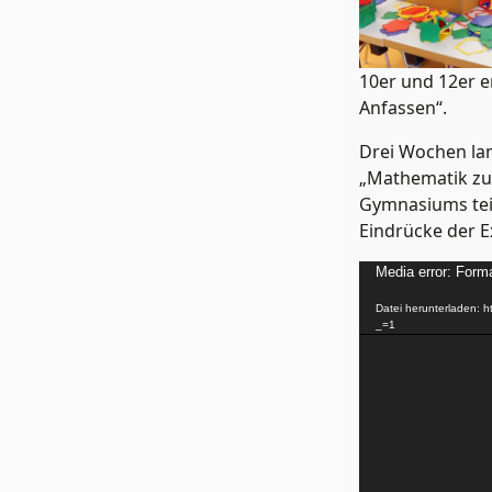
10er und 12er 
Anfassen“.
Drei Wochen lan
„Mathematik zum
Gymnasiums teil
Eindrücke der E
Video-
Media error: Forma
Player
Datei herunterladen: h
_=1