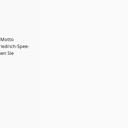
m Motto
iedrich-Spee-
hen Sie