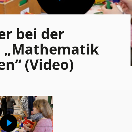
er bei der
g „Mathematik
n“ (Video)