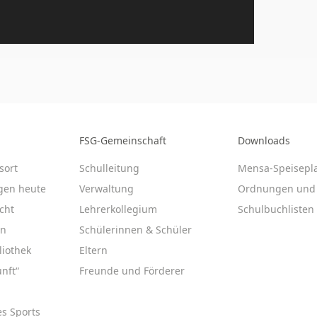
FSG-Gemeinschaft
Downloads
sort
Schulleitung
Mensa-Speisepl
gen heute
Verwaltung
Ordnungen und 
cht
Lehrerkollegium
Schulbuchlisten
en
Schülerinnen & Schüler
liothek
Eltern
nft“
Freunde und Förderer
es Sports