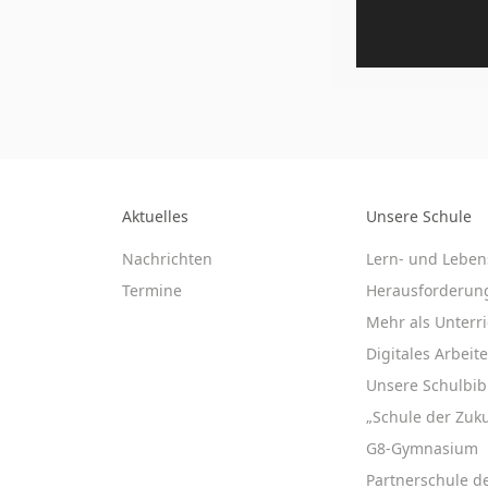
Aktuelles
Unsere Schule
Nachrichten
Lern- und Leben
Termine
Herausforderun
Mehr als Unterri
Digitales Arbeit
Unsere Schulbib
„Schule der Zuku
G8-Gymnasium
Partnerschule d