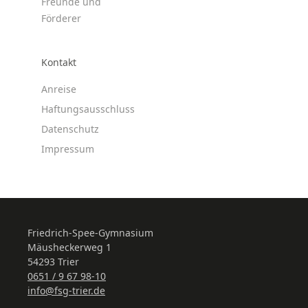
Freunde und
Förderer
Kontakt
Anreise
Haftungsausschluss
Datenschutz
Impressum
Friedrich-Spee-Gymnasium
Mäusheckerweg 1
54293 Trier
0651 / 9 67 98-10
info@fsg-trier.de