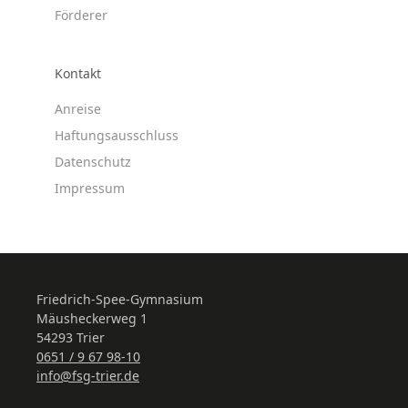
Förderer
Kontakt
Anreise
Haftungsausschluss
Datenschutz
Impressum
Friedrich-Spee-Gymnasium
Mäusheckerweg 1
54293 Trier
0651 / 9 67 98-10
info@fsg-trier.de