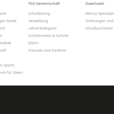
FSG-Gemeinschaft
Downloads
sort
Schulleitung
Mensa-Speisepl
gen heute
Verwaltung
Ordnungen und 
cht
Lehrerkollegium
Schulbuchlisten
en
Schülerinnen & Schüler
liothek
Eltern
nft“
Freunde und Förderer
es Sports
aum für Ideen