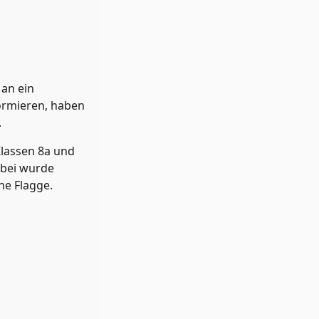
an ein
formieren, haben
.
Klassen 8a und
abei wurde
he Flagge.