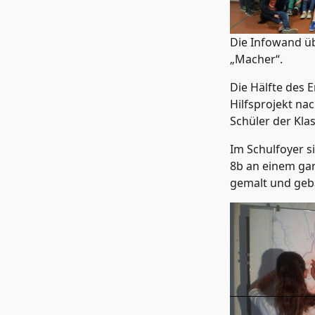
Die Infowand üb
„Macher“.
Die Hälfte des
Hilfsprojekt na
Schüler der Kla
Im Schulfoyer si
8b an einem gan
gemalt und geba