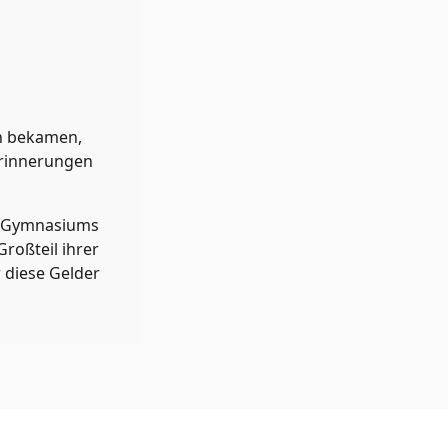
en bekamen,
Erinnerungen
ee-Gymnasiums
roßteil ihrer
 diese Gelder