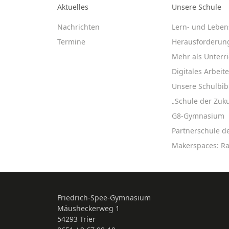
Aktuelles
Unsere Schule
Nachrichten
Lern- und Leben
Termine
Herausforderun
Mehr als Unterri
Digitales Arbeit
Unsere Schulbib
„Schule der Zuku
G8-Gymnasium
Partnerschule d
Makerspaces: R
Friedrich-Spee-Gymnasium
Mäusheckerweg 1
54293 Trier