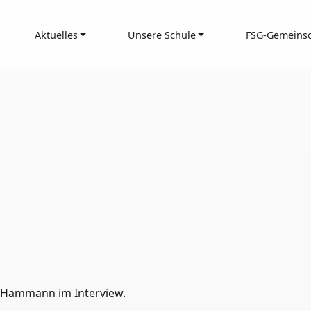
eporter:
Aktuelles
Unsere Schule
FSG-Gemeinsc
mit dem
o Hammann im Interview.