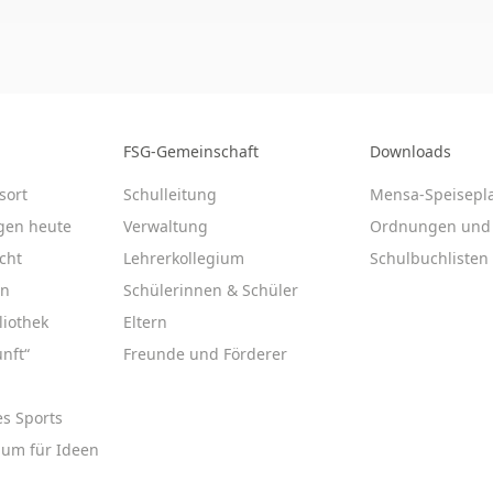
FSG-Gemeinschaft
Downloads
sort
Schulleitung
Mensa-Speisepl
gen heute
Verwaltung
Ordnungen und 
cht
Lehrerkollegium
Schulbuchlisten
en
Schülerinnen & Schüler
liothek
Eltern
nft“
Freunde und Förderer
es Sports
aum für Ideen