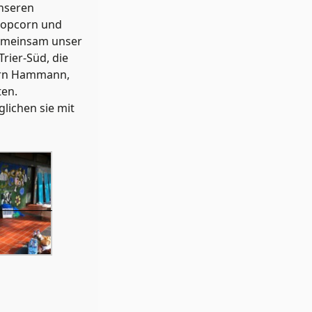
unseren
 Popcorn und
gemeinsam unser
rier-Süd, die
errn Hammann,
ten.
lichen sie mit