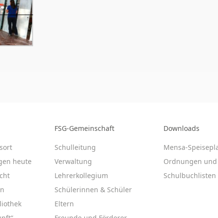
FSG-Gemeinschaft
Downloads
sort
Schulleitung
Mensa-Speisepl
gen heute
Verwaltung
Ordnungen und 
cht
Lehrerkollegium
Schulbuchlisten
en
Schülerinnen & Schüler
liothek
Eltern
nft“
Freunde und Förderer