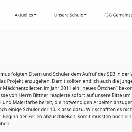
Aktuelles
Unsere Schule
FSG-Gemeinsc
smus folgten Eltern und Schüler dem Aufruf des SEB in der
s Projekt anzugehen. Damit sollten endlich auch die Jung
r Mädchentoiletten im Jahr 2011 ein „neues Örtchen“ bek
asse von Herrn Bittner reagierte sofort auf unsere Bitte um
el und Malerfarbe bereit, die notwendigen Arbeiten anzugeh
och einige Schüler der 10. Klasse dazu. Wir schafften es nic
r Beginn der Ferien abzuschließen, somit mussten noch ein
uben.