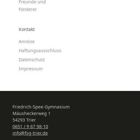
Freunde und
Förderer
Kontakt
Anreise
Haftungsausschluss
Datenschutz
Impressum
Friedrich-Spee-Gymnasium
Mäusheckerweg 1
54293 Trier
0651 / 9 67 98-10
info@fsg-trier.de