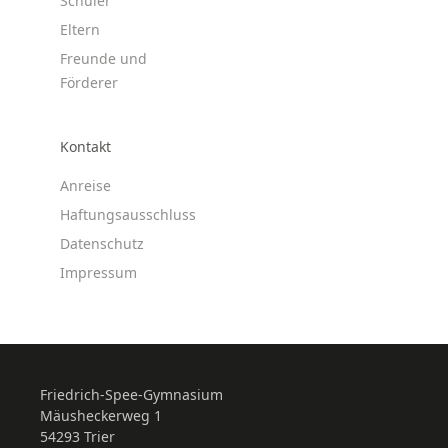
Schüler
Eltern
Freunde und
Förderer
Kontakt
Anreise
Haftungsausschluss
Datenschutz
Impressum
Friedrich-Spee-Gymnasium
Mäusheckerweg 1
54293 Trier