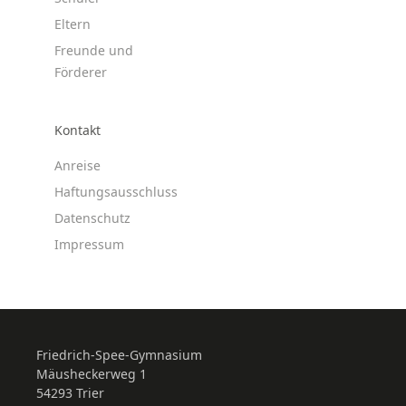
Eltern
Freunde und
Förderer
Kontakt
Anreise
Haftungsausschluss
Datenschutz
Impressum
Friedrich-Spee-Gymnasium
Mäusheckerweg 1
54293 Trier