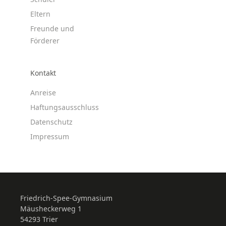
Eltern
Freunde und
Förderer
Kontakt
Anreise
Haftungsausschluss
Datenschutz
Impressum
Friedrich-Spee-Gymnasium
Mäusheckerweg 1
54293 Trier