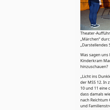
Theater-Auffü
„Märchen“ durch
„Darstellendes S
Was sagen uns M
Kinderkram Mark
hinzuschauen?
„Licht ins Dunk
der MSS 12. In 
10 und 11 eine 
dass damals wie
nach Reichtum G
und Familienstr