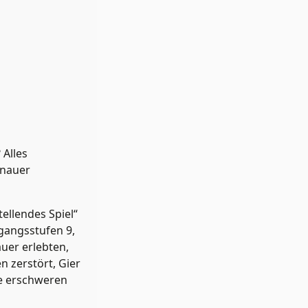
Alles
enauer
ellendes Spiel“
rgangsstufen 9,
uer erlebten,
 zerstört, Gier
be erschweren