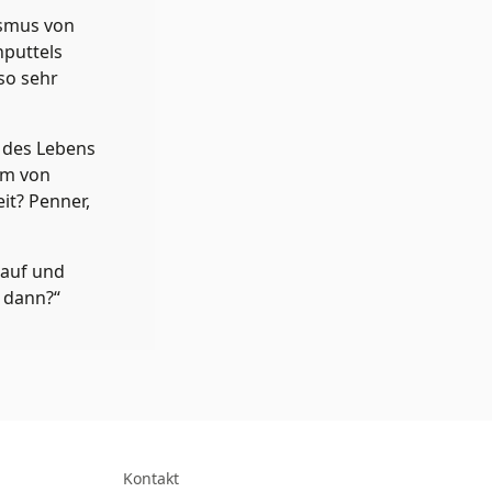
ismus von
nputtels
so sehr
 des Lebens
orm von
it? Penner,
 auf und
 dann?“
Kontakt