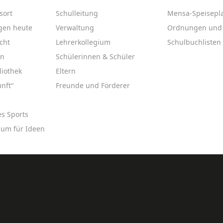
sort
Schulleitung
Mensa-Speisepl
gen heute
Verwaltung
Ordnungen und 
cht
Lehrerkollegium
Schulbuchlisten
en
Schülerinnen & Schüler
liothek
Eltern
nft“
Freunde und Förderer
es Sports
aum für Ideen