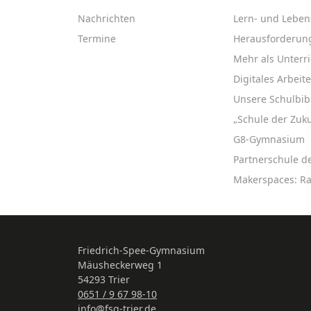
Nachrichten
Lern- und Leben
Termine
Herausforderun
Mehr als Unterri
Digitales Arbeit
Unsere Schulbib
„Schule der Zuku
G8-Gymnasium
Partnerschule d
Makerspaces: R
Friedrich-Spee-Gymnasium
Mäusheckerweg 1
54293 Trier
0651 / 9 67 98-10
info@fsg-trier.de