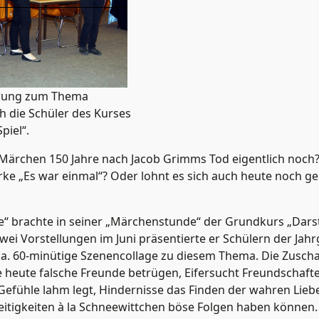
hrung zum Thema
 die Schüler des Kurses
piel“.
ärchen 150 Jahre nach Jacob Grimms Tod eigentlich noch? 
e „Es war einmal“? Oder lohnt es sich auch heute noch g
le“ brachte in seiner „Märchenstunde“ der Grundkurs „Darst
zwei Vorstellungen im Juni präsentierte er Schülern der Jah
ca. 60-minütige Szenencollage zu diesem Thema. Die Zuscha
 heute falsche Freunde betrügen, Eifersucht Freundschaften
efühle lahm legt, Hindernisse das Finden der wahren Lie
eitigkeiten à la Schneewittchen böse Folgen haben können.