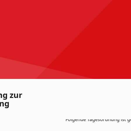
ng zur
ung
Die Mitgliederversammlung u
um 20:00 Uhr in der Mensa des
Folgende Tagesordnung ist g