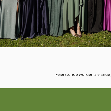
In diesem Sommer dürfen sic
bestandene Abitur am Friedr
Feierstunde wurden sie Ende 