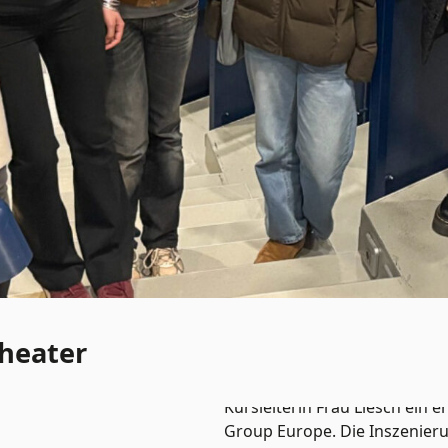
Theater
Vor den Weihnachtsferien be
Englischleistungskurse der 
Kursleiterin Frau Liesch ein
Group Europe. Die Inszenier