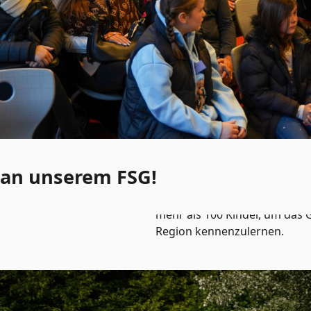
 an unserem FSG!
Am letzten Samstag im Novemb
Tür“ am Friedrich-Spee-Gymna
mehr als 100 Kinder, um das 
Region kennenzulernen.