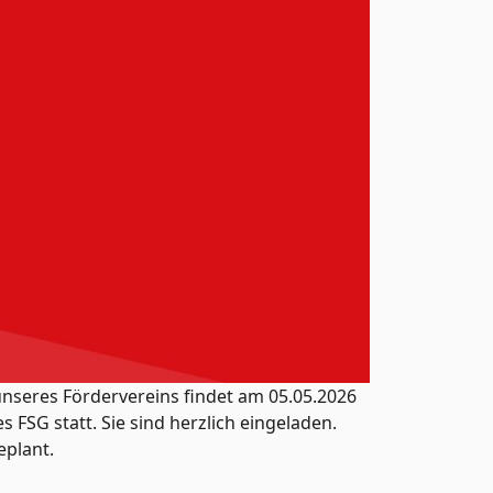
nseres Fördervereins findet am 05.05.2026
 FSG statt. Sie sind herzlich eingeladen.
eplant.