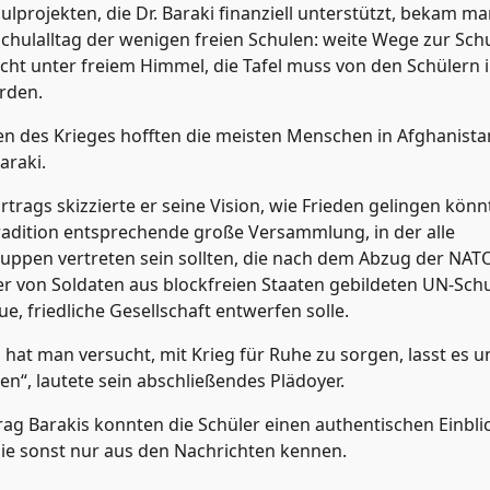
lprojekten, die Dr. Baraki finanziell unterstützt, bekam m
 Schulalltag der wenigen freien Schulen: weite Wege zur Sch
icht unter freiem Himmel, die Tafel muss von den Schülern
rden.
n des Krieges hofften die meisten Menschen in Afghanistan
araki.
rags skizzierte er seine Vision, wie Frieden gelingen könnt
adition entsprechende große Versammlung, in der alle
uppen vertreten sein sollten, die nach dem Abzug der NAT
r von Soldaten aus blockfreien Staaten gebildeten UN-Sch
ue, friedliche Gesellschaft entwerfen solle.
hat man versucht, mit Krieg für Ruhe zu sorgen, lasst es un
en“, lautete sein abschließendes Plädoyer.
ag Barakis konnten die Schüler einen authentischen Einblic
ie sonst nur aus den Nachrichten kennen.