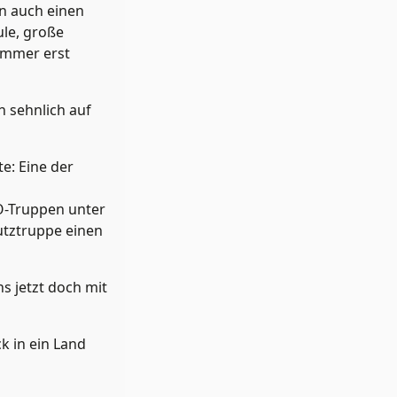
an auch einen
ule, große
 immer erst
 sehnlich auf
e: Eine der
O-Truppen unter
utztruppe einen
s jetzt doch mit
k in ein Land