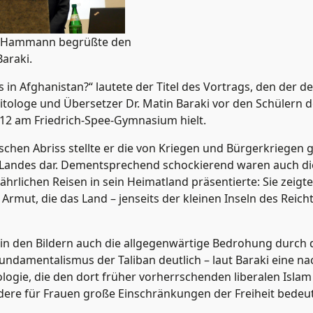
jo Hammann begrüßte den
Baraki.
s in Afghanistan?“ lautete der Titel des Vortrags, den der d
itologe und Übersetzer Dr. Matin Baraki vor den Schülern d
12 am Friedrich-Spee-Gymnasium hielt.
ischen Abriss stellte er die von Kriegen und Bürgerkriegen 
Landes dar. Dementsprechend schockierend waren auch die B
ährlichen Reisen in sein Heimatland präsentierte: Sie zeigte
Armut, die das Land – jenseits der kleinen Inseln des Reich
in den Bildern auch die allgegenwärtige Bedrohung durch 
Fundamentalismus der Taliban deutlich – laut Baraki eine n
ologie, die den dort früher vorherrschenden liberalen Isla
ere für Frauen große Einschränkungen der Freiheit bedeut