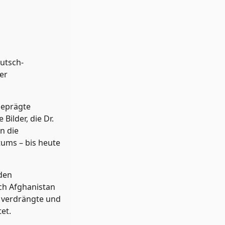
eutsch-
er
geprägte
ilder, die Dr.
n die
tums – bis heute
den
ach Afghanistan
m verdrängte und
et.