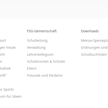
FSG-Gemeinschaft
Downloads
sort
Schulleitung
Mensa-Speisepl
gen heute
Verwaltung
Ordnungen und 
cht
Lehrerkollegium
Schulbuchlisten
en
Schülerinnen & Schüler
liothek
Eltern
nft“
Freunde und Förderer
es Sports
aum für Ideen