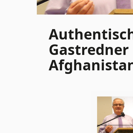
Authentisch
Gastredner 
Afghanista