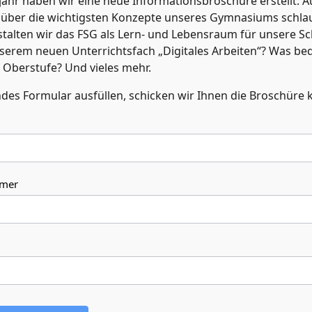
jahr haben wir eine neue Informationsbroschüre erstellt: A
h über die wichtigsten Konzepte unseres Gymnasiums schl
estalten wir das FSG als Lern- und Lebensraum für unsere S
nserem neuen Unterrichtsfach „Digitales Arbeiten“? Was be
r Oberstufe? Und vieles mehr.
des Formular ausfüllen, schicken wir Ihnen die Broschüre k
mmer