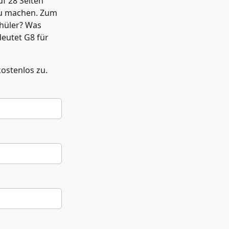
uf 28 Seiten
au machen. Zum
chüler? Was
deutet G8 für
ostenlos zu.