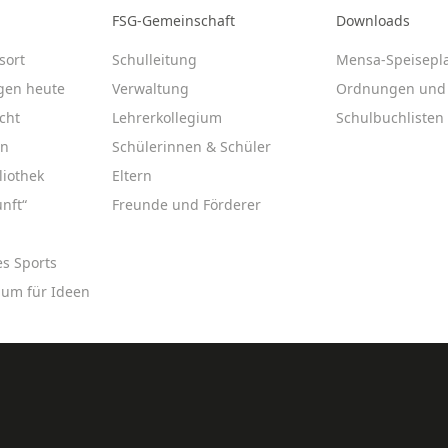
FSG-Gemeinschaft
Downloads
sort
Schulleitung
Mensa-Speisepl
gen heute
Verwaltung
Ordnungen und 
cht
Lehrerkollegium
Schulbuchlisten
en
Schülerinnen & Schüler
liothek
Eltern
nft“
Freunde und Förderer
es Sports
aum für Ideen