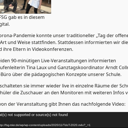
FSG gab es in diesem
ital.
rona-Pandemie konnte unser traditioneller „Tag der offenen
rt und Weise stattfinden. Stattdessen informierten wir die
d ihre Eltern in Videokonferenzen.
iden 90-minütigen Live-Veranstaltungen informierten
ufenleiterin Tina Laux und Ganztagskoordinator Arndt Col
-Büro über die pädagogischen Konzepte unserer Schule.
chalteten sie immer wieder live in einzelne Räume der Sch
hüler die Zuschauer an den Monitoren mit weiteren Infos v
von der Veranstaltung gibt Ihnen das nachfolgende Video:
t(s) not supported or source(s) not found
ttp://fsg-trier.de/wp/wp-content/uploads/2020/11/TdoT-2020.m4v?_=1