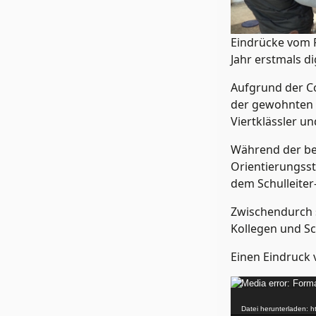
Eindrücke vom 
Jahr erstmals dig
Aufgrund der Co
der gewohnten A
Viertklässler un
Während der be
Orientierungsst
dem Schulleiter
Zwischendurch s
Kollegen und Sc
Einen Eindruck 
Video-
Media error: Forma
Player
Datei herunterladen: h