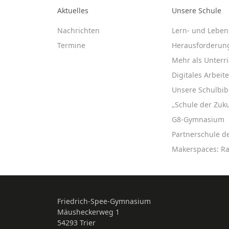
Aktuelles
Unsere Schule
Nachrichten
Lern- und Leben
Termine
Herausforderun
Mehr als Unterri
Digitales Arbeit
Unsere Schulbib
„Schule der Zuku
G8-Gymnasium
Partnerschule d
Makerspaces: R
Friedrich-Spee-Gymnasium
Mäusheckerweg 1
54293 Trier